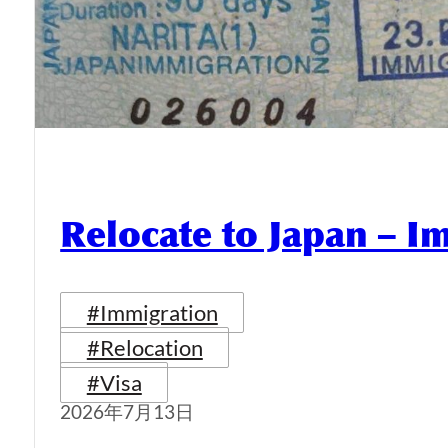
Relocate to Japan – I
#Immigration
#Relocation
#Visa
2026年7月13日