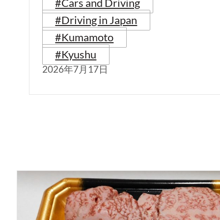
#Cars and Driving
#Driving in Japan
#Kumamoto
#Kyushu
2026年7月17日