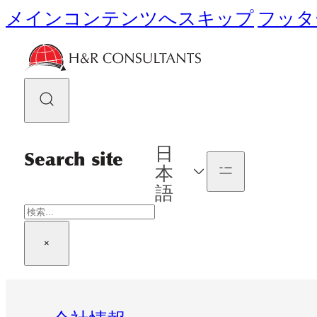
メインコンテンツへスキップ
フッタ
日
Search site
本
語
検
索
×