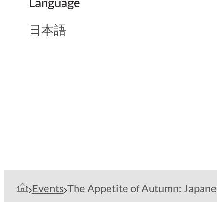
Language
日本語
Events
The Appetite of Autumn: Japane