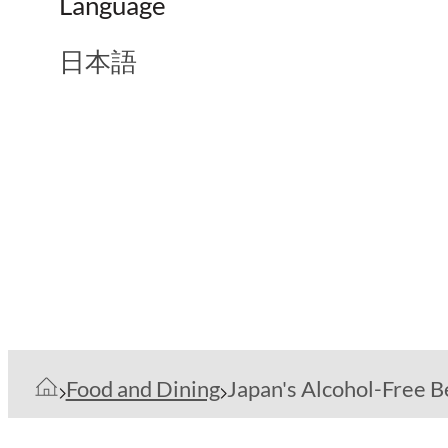
Language
日本語
Food and Dining
Japan's Alcohol-Free B