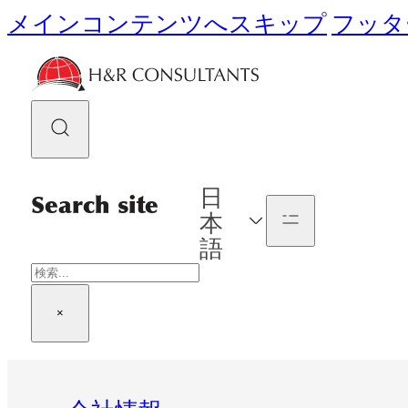
メインコンテンツへスキップ
フッタ
日
Search site
本
語
検
索
×