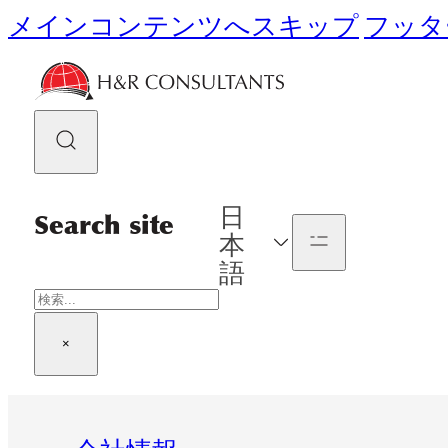
メインコンテンツへスキップ
フッタ
日
Search site
本
語
検
索
×