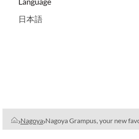
Language
日本語
Nagoya
Nagoya Grampus, your new favo