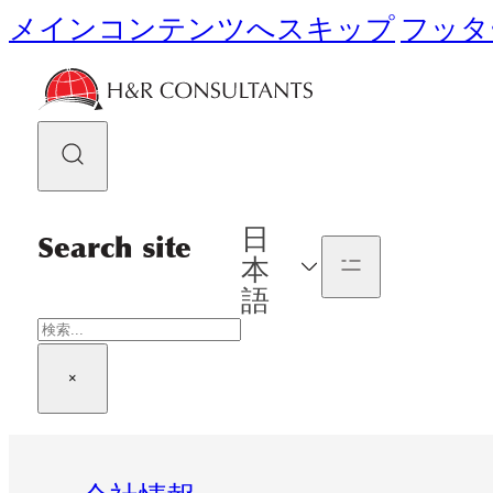
メインコンテンツへスキップ
フッタ
日
Search site
本
語
検
索
×