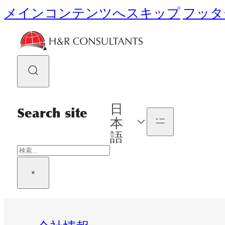
メインコンテンツへスキップ
フッタ
日
Search site
本
語
検
索
×