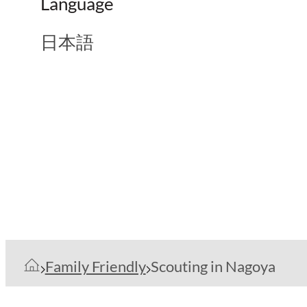
Language
日本語
Family Friendly
Scouting in Nagoya