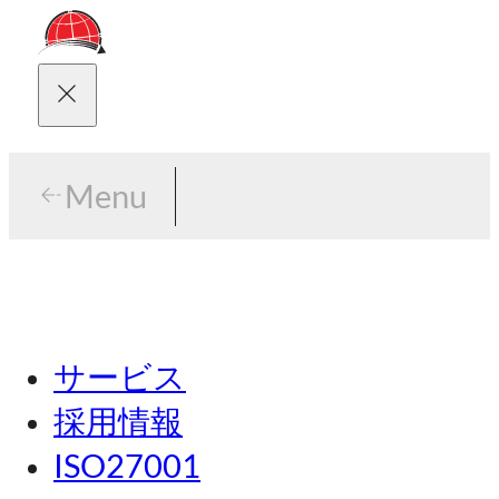
Menu
Menu
東京
サービス
名古屋
採用情報
関西
ISO27001