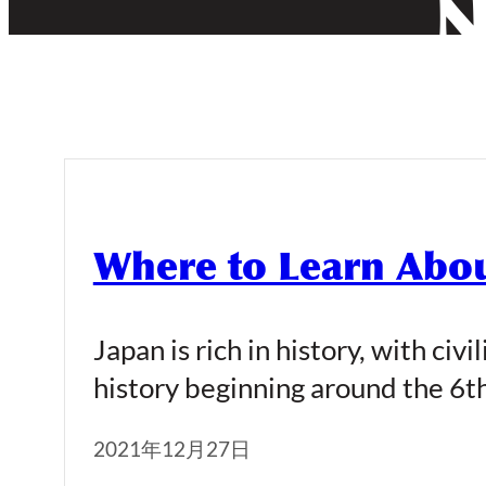
N
Where to Learn Abou
Japan is rich in history, with civ
history beginning around the 6
2021年12月27日