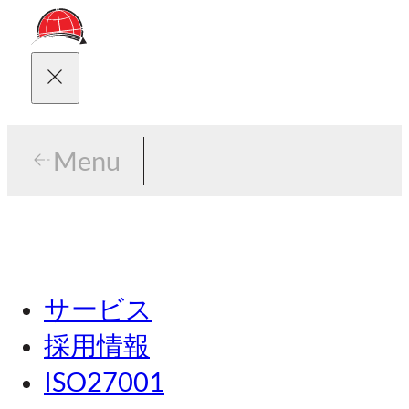
Menu
Menu
東京
サービス
名古屋
採用情報
関西
ISO27001