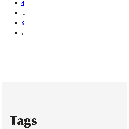
4
…
6
Tags