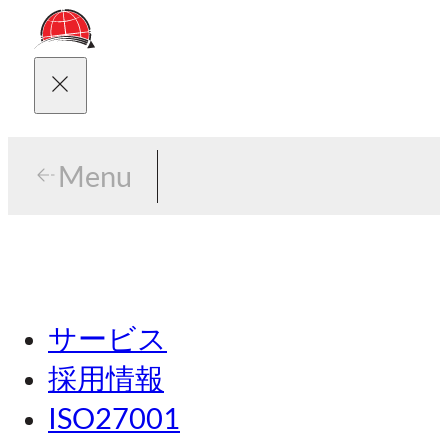
Menu
Menu
東京
サービス
名古屋
採用情報
関西
ISO27001