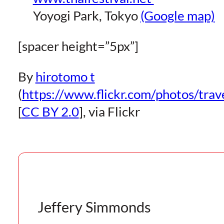
Yoyogi Park, Tokyo
(Google map)
[spacer height=”5px”]
By
hirotomo t
(
https://www.flickr.com/photos/tra
[
CC BY 2.0
], via Flickr
Jeffery Simmonds