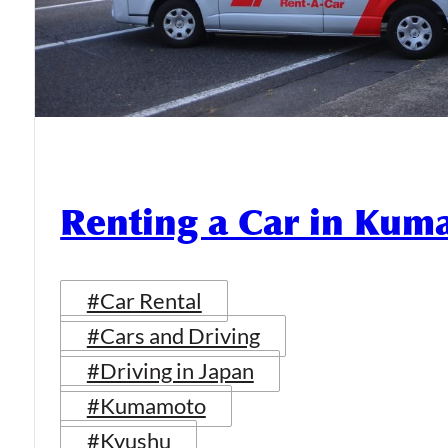
Renting a Car in Ku
#Car Rental
#Cars and Driving
#Driving in Japan
#Kumamoto
#Kyushu