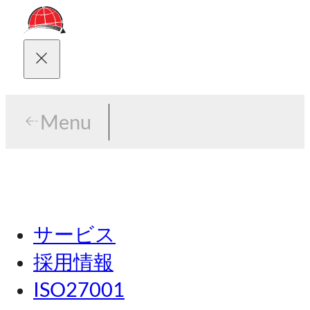
Menu
Menu
東京
サービス
名古屋
採用情報
関西
ISO27001