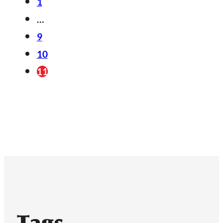
1
…
9
10
11
Tags