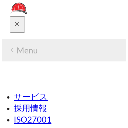
Menu
Menu
東京
サービス
名古屋
採用情報
関西
ISO27001