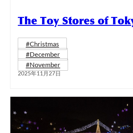
The Toy Stores of Tok
#Christmas
#December
#November
2025年11月27日