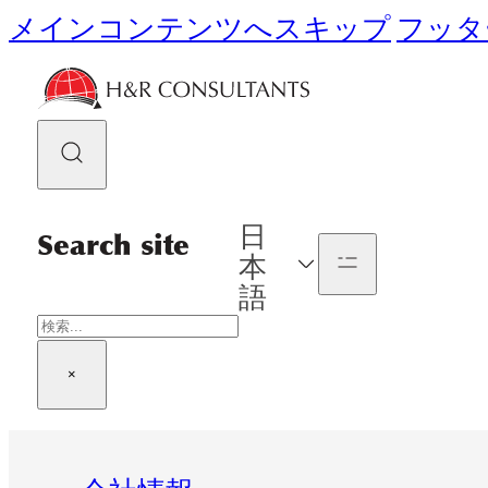
メインコンテンツへスキップ
フッタ
日
Search site
本
語
検
索
×