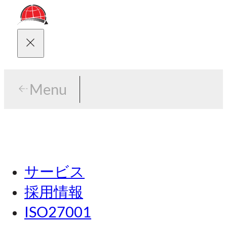
Menu
Menu
東京
サービス
名古屋
採用情報
関西
ISO27001