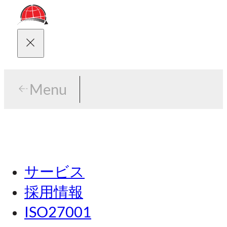
Menu
Menu
東京
サービス
名古屋
採用情報
関西
ISO27001