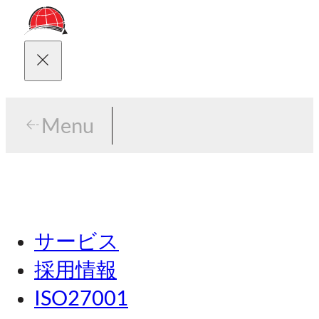
Menu
Menu
東京
サービス
名古屋
採用情報
関西
ISO27001