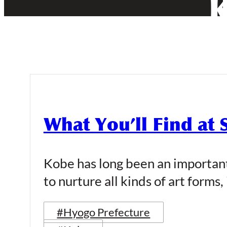
K
What You’ll Find at 
Kobe has long been an important 
to nurture all kinds of art forms,
#Hyogo Prefecture